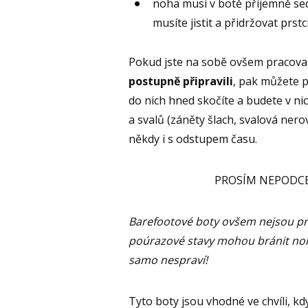
noha musí v botě příjemně sedě
musíte jistit a přidržovat prstc
Pokud jste na sobě ovšem pracova
postupně připravili
, pak můžete 
do nich hned skočíte a budete v nic
a svalů (záněty šlach, svalová n
někdy i s odstupem času.
PROSÍM NEPODCEŇ
Barefootové boty ovšem nejsou pr
poúrazové stavy mohou bránit nor
samo nespraví!
Tyto boty jsou vhodné ve chvíli, kd