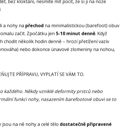
t, bez kloktání, nesmíte mít pocit, že si ji na noze
i
li a nohy na
přechod
na minimalistickou (barefoot) obuv
pomalu začít. Zpočátku jen
5-10 minut denně
. Když
h chodit několik hodin denně – hrozí přetížení vaziv
erovnováha) nebo dokonce únavové zlomeniny na nohou,
UJTE PŘÍPRAVU, VYPLATÍ SE VÁM TO.
o každého. Někdy vzniklé deformity prstců nebo
mální funkci nohy, nasazením barefootové obuvi se to
y jsou na ně nohy a celé tělo
dostatečně připravené