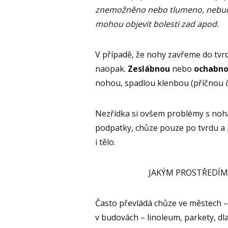
znemožněno nebo tlumeno, nebude 
mohou objevit bolesti zad apod.
V případě, že nohy zavřeme do tvrd
naopak.
Zeslábnou
nebo
ochabn
nohou, spadlou klenbou (příčnou 
Nezřídka si ovšem problémy s noha
podpatky, chůze pouze po tvrdu a
i tělo.
JAKÝM PROSTŘEDÍM
Často převládá chůze ve městech – 
v budovách – linoleum, parkety, dla