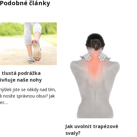
Podobné články
k tlustá podrážka
livňuje naše nohy
ýšleli jste se někdy nad tím,
tli nosíte správnou obuv? Jak
bec…
Jak uvolnit trapézové
svaly?