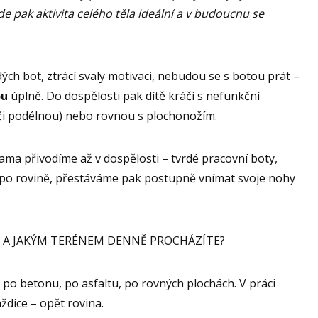
pak aktivita celého těla ideální a v budoucnu se
ých bot, ztrácí svaly motivaci, nebudou se s botou prát –
ou
úplně. Do dospělosti pak dítě kráčí s nefunkční
či podélnou) nebo rovnou s plochonožím.
ma přivodíme až v dospělosti – tvrdé pracovní boty,
 po rovině, přestáváme pak postupně vnímat svoje nohy
 A JAKÝM TERÉNEM DENNĚ PROCHÁZÍTE?
po betonu, po asfaltu, po rovných plochách. V práci
ždice – opět rovina.