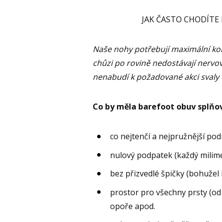
JAK ČASTO CHODÍTE 
Naše nohy potřebují maximální kont
chůzi po rovině nedostávají nervov
nenabudí k požadované akci svaly 
Co by měla barefoot obuv splňo
co nejtenčí a nejpružnější po
nulový podpatek (každý milimet
bez přizvedlé špičky (bohužel 
prostor pro všechny prsty (od p
opoře apod.