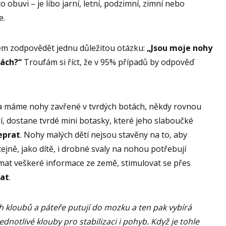
obuvi – je libo jarní, letní, podzimní, zimní nebo
e.
upem zodpovědět jednu důležitou otázku:
„Jsou moje nohy
tách?“
Troufám si říct, že v 95% případů by odpověď
ka máme nohy zavřené v tvrdých botách, někdy rovnou
dí, dostane tvrdé mini botasky, které jeho slaboučké
eprat
. Nohy malých dětí nejsou stavěny na to, aby
ejně, jako dítě, i drobné svaly na nohou potřebují
ímat veškeré informace ze země, stimulovat se přes
at
.
h kloubů a páteře putují do mozku a ten pak vybírá
ednotlivé klouby pro stabilizaci i pohyb. Když je tohle