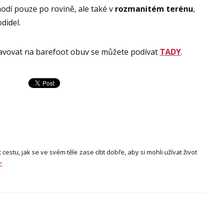
hodí pouze po rovině, ale také v
rozmanitém terénu
,
didel.
ravovat na barefoot obuv se můžete podívat
TADY
.
stu, jak se ve svém těle zase cítit dobře, aby si mohli užívat život
>