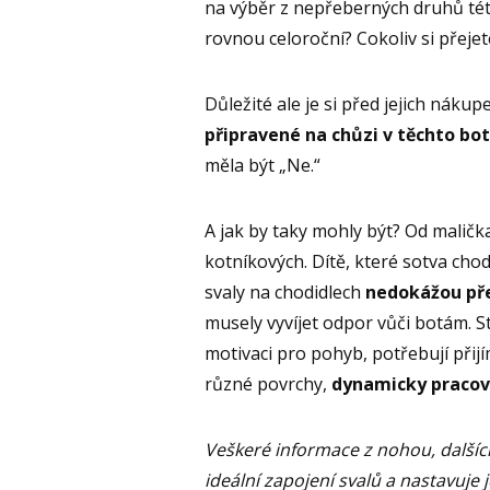
na výběr z nepřeberných druhů této 
rovnou celoroční? Cokoliv si přejet
Důležité ale je si před jejich nák
připravené na chůzi v těchto bo
měla být „Ne.“
A jak by taky mohly být? Od malič
kotníkových. Dítě, které sotva cho
svaly na chodidlech
nedokážou př
musely vyvíjet odpor vůči botám. St
motivaci pro pohyb, potřebují přij
různé povrchy,
dynamicky pracov
Veškeré informace z nohou, dalšíc
ideální zapojení svalů a nastavuje j