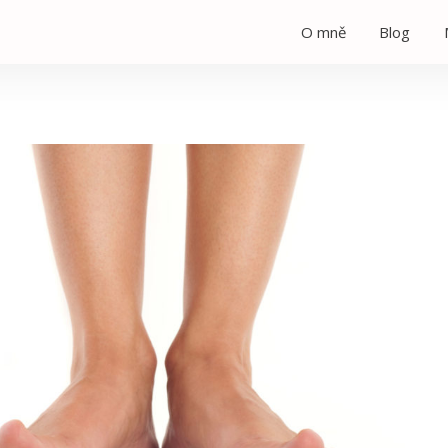
O mně
Blog