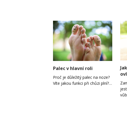
Ja
Palec v hlavní roli
ov
Proč je důležitý palec na noze?
Zam
Víte jakou funkci při chůzi plní?…
jes
vů