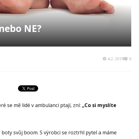
nebo NE?
4.2. 2019
0
ré se mě lidé v ambulanci ptají, zní:
„Co si myslíte
 boty svůj boom. S výrobci se roztrhl pytel a máme