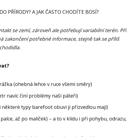
DO PŘÍRODY? A JAK ČASTO CHODÍTE BOSÍ?
akt se zemí, zároveň ale potřebují variabilní terén. Při
á zakončení potřebné informace, stejně tak se příliš
chodidla.
vat?
drážka (ohebná lehce v ruce všemi směry)
r navíc činí problémy naší páteři)
i některé typy barefoot obuvi ji přizvedlou mají)
alce, až po malíček) – a to v klidu i při pohybu, odrazu,