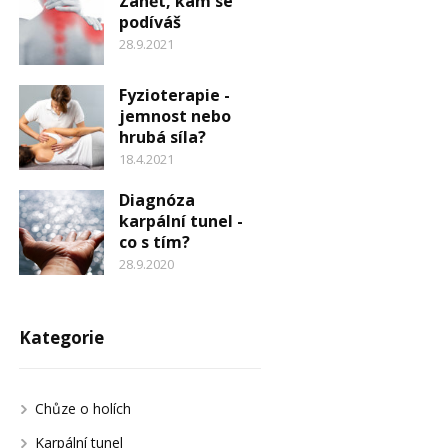
Zánět, kam se
podíváš
28.9.2021
Fyzioterapie -
jemnost nebo
hrubá síla?
18.4.2021
Diagnóza
karpální tunel -
co s tím?
28.9.2020
Kategorie
Chůze o holích
Karpální tunel