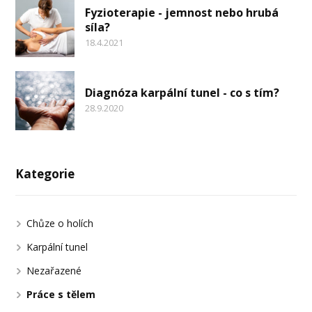
Fyzioterapie - jemnost nebo hrubá
síla?
18.4.2021
Diagnóza karpální tunel - co s tím?
28.9.2020
Kategorie
Chůze o holích
Karpální tunel
Nezařazené
Práce s tělem