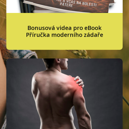
Bonusová videa pro eBook
Příručka moderního zádaře