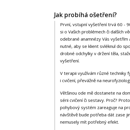
Jak probíhá ošetření?
První, vstupní vyšetření trvá 60 -
si o Vašich problémech či dalších v
odebrané anamnézy Vás vyšetřím a 
nutné, aby se klient svléknul do sp
drobné odchylky v držení těla, staž
vyšetření.
V terapii využívám různé techniky f
i cvičení, převážně na neurofyziolo
Většinou ode mě dostanete na dom
sérii cvičení či sestavy. Proč? Pro
pohybový systém zareaguje na prove
návštěvě bude potřeba dát zase jin
nemusely mít potřebný efekt.