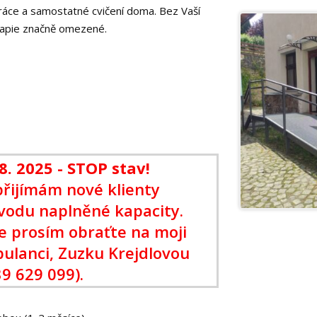
ráce a samostatné cvičení doma. Bez Vaší
rapie značně omezené.
8. 2025 - STOP stav!
ijímám nové klienty
ůvodu naplněné kapacity.
e prosím obraťte na moji
bulanci, Zuzku Krejdlovou
39 629 099).