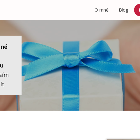
O mně
Blog
ané
ku
sím
ít.