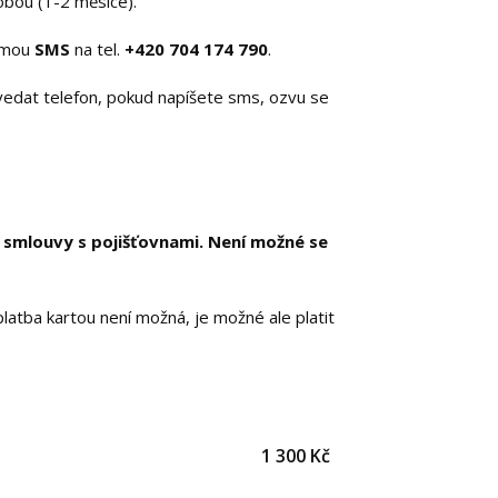
obou (1-2 měsíce).
rmou
SMS
na tel.
+420 704 174 790
.
edat telefon, pokud napíšete sms, ozvu se
mlouvy s pojišťovnami. Není možné se
latba kartou není možná, je možné ale platit
1 300 Kč