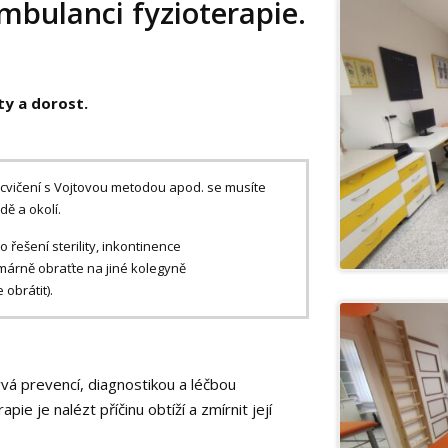
mbulanci fyzioterapie.
ty a dorost.
 cvičení s Vojtovou metodou apod. se musíte
dě a okolí.
řešení sterility, inkontinence
márně obraťte na jiné kolegyně
obrátit).
ývá prevencí, diagnostikou a léčbou
ie je nalézt příčinu obtíží a zmírnit její