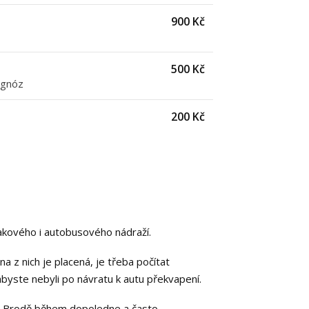
900 Kč
500 Kč
agnóz
200 Kč
lakového i autobusového nádraží.
ina z nich je placená, je třeba počítat
byste nebyli po návratu k autu překvapení.
vě Brodě během dopoledne a často