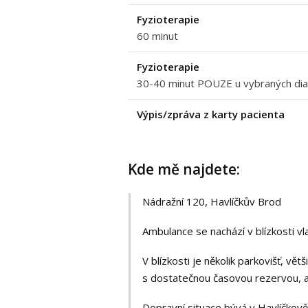
Fyzioterapie
60 minut
Fyzioterapie
30-40 minut POUZE u vybraných di
Výpis/zpráva z karty pacienta
Kde mě najdete:
Nádražní 120, Havlíčkův Brod
Ambulance se nachází v blízkosti v
V blízkosti je několik parkovišť, větš
s dostatečnou časovou rezervou, a
Dopravní situace bývá v Havlíčko