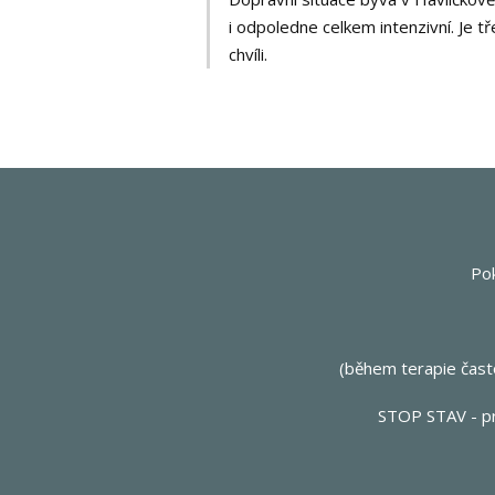
i odpoledne celkem intenzivní. Je tř
chvíli.
Po
(během terapie čast
STOP STAV - pro