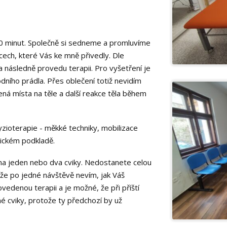
 90 minut. Společně si sedneme a promluvíme
ěcech, které Vás ke mně přivedly. Dle
následně provedu terapii. Pro vyšetření je
odního prádla. Přes oblečení totiž nevidím
ená místa na těle a další reakce těla během
yzioterapie - měkké techniky, mobilizace
gickém podkladě.
a jeden nebo dva cviky. Nedostanete celou
tože po jedné návštěvě nevím, jak Váš
denou terapii a je možné, že při příští
é cviky, protože ty předchozí by už