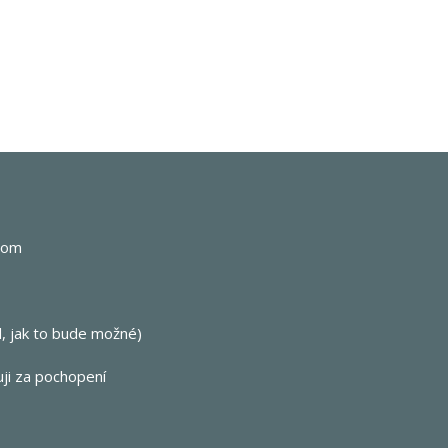
com
, jak to bude možné)
uji za pochopení