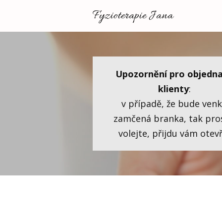
Fyzioterapie Jana
Upozornění pro objedn
klienty
:
v případě, že bude ven
zamčená branka, tak pro
volejte, přijdu vám otevř