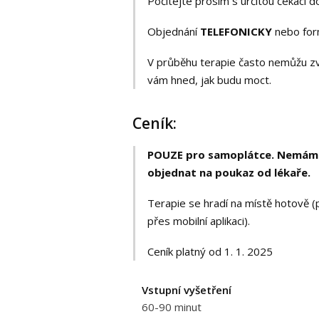
Počítejte prosím s určitou čekací d
Objednání
TELEFONICKY
nebo fo
V průběhu terapie často nemůžu zv
vám hned, jak budu moct.
Ceník:
POUZE pro samoplátce. Nemám s
objednat na poukaz od lékaře.
Terapie se hradí na místě hotově (p
přes mobilní aplikaci).
Ceník platný od 1. 1. 2025
Vstupní vyšetření
60-90 minut