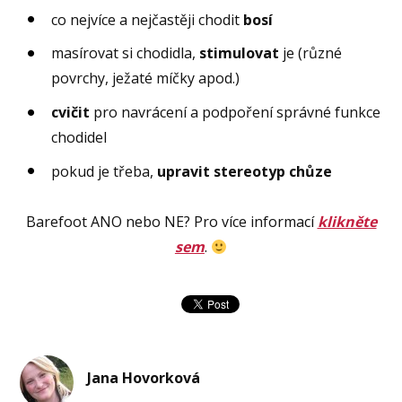
co nejvíce a nejčastěji chodit
bosí
masírovat si chodidla,
stimulovat
je (různé
povrchy, ježaté míčky apod.)
cvičit
pro navrácení a podpoření správné funkce
chodidel
pokud je třeba,
upravit stereotyp chůze
Barefoot ANO nebo NE? Pro více informací
klikněte
sem
.
Jana Hovorková