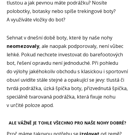
tlustou a jak pevnou máte podrážku? Nosíte
polobotky, botasky nebo spíše trekingové boty?
A využíváte vložky do bot?
Sehnat v dnešní době boty, které by naše nohy
neomezovaly
, ale naopak podporovaly, není vůbec
lehké. Pokud nechcete investovat do barefootových
bot, řešení opravdu není jednoduché. Při pohledu
do výlohy jakéhokoliv obchodu s klasickou i sportovní
obuví uvidíte stále stejné a opakující se jevy: tlustá či
tvrdá podrážka, úzká špička boty, přizvednutá špička,
speciálně tvarovaná podrážka, která fixuje nohu
v určité poloze apod.
ALE VÁŽNĚ JE TOHLE VŠECHNO PRO NAŠE NOHY DOBRÉ?
Proč máme takovou potřebu se
izolovat
od země?