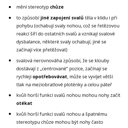
mění stereotyp
chůze
to způsobí
jiné zapojení svalů
těla v klidu i při
pohybu (ochabují svaly nohou, což se řetězovou
reakcí šíří do ostatních svalů a vznikají svalové
dysbalance, některé svaly ochabují, jiné se
začínají více přetěžovat)
svalová nerovnováha způsobí, že se klouby
dostávají z „centrované“ pozice, začínají se
rychleji
opotřebovávat
, může se vyvíjet větší
tlak na meziobratlové ploténky a celou páteř
kvůli horší funkci svalů nohou mohou nohy začít
otékat
kvůli horší funkci svalů nohou a špatnému
stereotypu chůze mohou být nohy často