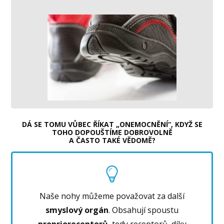
DÁ SE TOMU VŮBEC ŘÍKAT „ONEMOCNĚNÍ“, KDYŽ SE
TOHO DOPOUŠTÍME DOBROVOLNĚ
A ČASTO TAKÉ VĚDOMĚ?
Naše nohy můžeme považovat za další
smyslový orgán
. Obsahují spoustu
proprioreceptorů
, tedy receptorů, díky