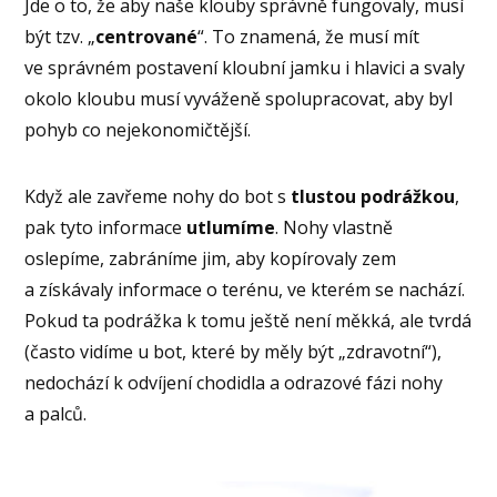
Jde o to, že aby naše klouby správně fungovaly, musí
být tzv. „
centrované
“. To znamená, že musí mít
ve správném postavení kloubní jamku i hlavici a svaly
okolo kloubu musí vyváženě spolupracovat, aby byl
pohyb co nejekonomičtější.
Když ale zavřeme nohy do bot s
tlustou
podrážkou
,
pak tyto informace
utlumíme
. Nohy vlastně
oslepíme, zabráníme jim, aby kopírovaly zem
a získávaly informace o terénu, ve kterém se nachází.
Pokud ta podrážka k tomu ještě není měkká, ale tvrdá
(často vidíme u bot, které by měly být „zdravotní“),
nedochází k odvíjení chodidla a odrazové fázi nohy
a palců.