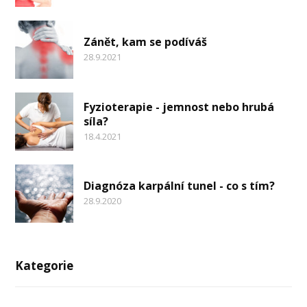
Zánět, kam se podíváš
28.9.2021
Fyzioterapie - jemnost nebo hrubá
síla?
18.4.2021
Diagnóza karpální tunel - co s tím?
28.9.2020
Kategorie