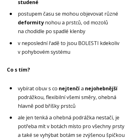
studené
postupem času se mohou objevovat různé
deformity
nohou a prstců, od mozolů
na chodidle po spadlé klenby
v neposlední řadě to jsou BOLESTI kdekoliv
v pohybovém systému
Co s tím?
vybírat obuv s co
nejtenčí
a
nejohebnější
podrážkou, flexibilní všemi směry, ohebná
hlavně pod bříšky prstců
ale jen tenká a ohebná podrážka nestačí, je
potřeba mít v botách místo pro všechny prsty
a také se vyhýbat botám se zvýšenou špičkou