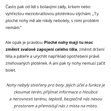
Často pak od lidí s bolavými zády, krkem nebo
vyhřezlou meziobratlovou ploténkou slýchám: „Ty
ploché nohy mě ale nikdy nebolely, s nimi problém
nemám.“
Ale opak je pravdou.
Ploché nohy mají tu moc
změnit svalové zapojení celého těla
, změnit držení
těla a páteře a urychlit například opotřebení právě
zmiňovaných plotének. A ani pak ty nohy nemusí začít
bolet.
Nohy nebyly stvořeny pro boty. Jejich účel a funkce je
zkoumat terén, přijímat informace o hloubce
a nerovnosti terénu, teplotě, bezpečně nás nesou
prostorem a přemisťují nás z místa na místo.