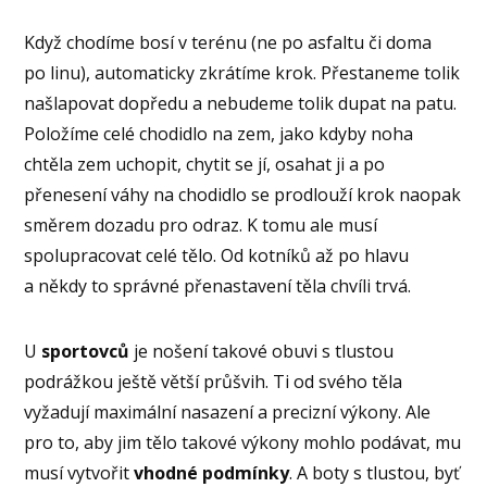
Když chodíme bosí v terénu (ne po asfaltu či doma
po linu), automaticky zkrátíme krok. Přestaneme tolik
našlapovat dopředu a nebudeme tolik dupat na patu.
Položíme celé chodidlo na zem, jako kdyby noha
chtěla zem uchopit, chytit se jí, osahat ji a po
přenesení váhy na chodidlo se prodlouží krok naopak
směrem dozadu pro odraz. K tomu ale musí
spolupracovat celé tělo. Od kotníků až po hlavu
a někdy to správné přenastavení těla chvíli trvá.
U
sportovců
je nošení takové obuvi s tlustou
podrážkou ještě větší průšvih. Ti od svého těla
vyžadují maximální nasazení a precizní výkony. Ale
pro to, aby jim tělo takové výkony mohlo podávat, mu
musí vytvořit
vhodné podmínky
. A boty s tlustou, byť