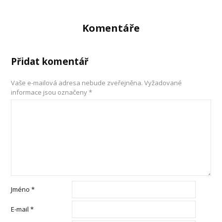
Komentáře
Přidat komentář
Vaše e-mailová adresa nebude zveřejněna.
Vyžadované
informace jsou označeny
*
Jméno
*
E-mail
*