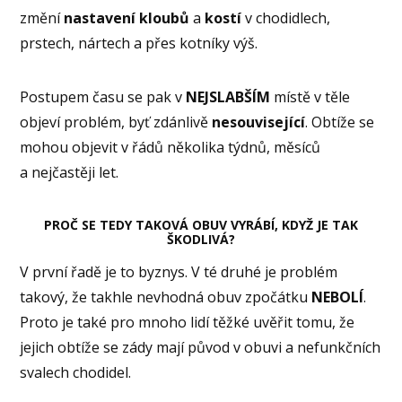
změní
nastavení
kloubů
a
kostí
v chodidlech,
prstech, nártech a přes kotníky výš.
Postupem času se pak v
NEJSLABŠÍM
místě v těle
objeví problém, byť zdánlivě
nesouvisející
. Obtíže se
mohou objevit v řádů několika týdnů, měsíců
a nejčastěji let.
PROČ SE TEDY TAKOVÁ OBUV VYRÁBÍ, KDYŽ JE TAK
ŠKODLIVÁ?
V první řadě je to byznys. V té druhé je problém
takový, že takhle nevhodná obuv zpočátku
NEBOLÍ
.
Proto je také pro mnoho lidí těžké uvěřit tomu, že
jejich obtíže se zády mají původ v obuvi a nefunkčních
svalech chodidel.