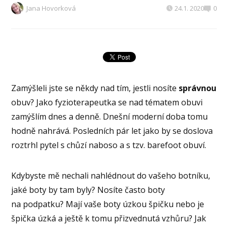
Jana Hovorková
24.1. 2020
0
Zamýšleli jste se někdy nad tím, jestli nosíte
správnou
obuv? Jako fyzioterapeutka se nad tématem obuvi
zamýšlím dnes a denně. Dnešní moderní doba tomu
hodně nahrává. Posledních pár let jako by se doslova
roztrhl pytel s chůzí naboso a s tzv. barefoot obuví.
Kdybyste mě nechali nahlédnout do vašeho botníku,
jaké boty by tam byly? Nosíte často boty
na podpatku? Mají vaše boty úzkou špičku nebo je
špička úzká a ještě k tomu přizvednutá vzhůru? Jak