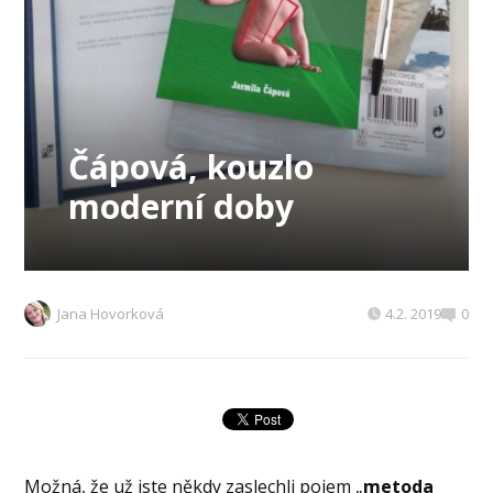
Čápová, kouzlo
moderní doby
Jana Hovorková
4.2. 2019
0
Možná, že už jste někdy zaslechli pojem „
metoda