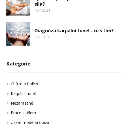
síla?
18.4.2021
Diagnóza karpální tunel - co s tím?
28.9.2020
Kategorie
Chůze o holích
Karpální tunel
Nezařazené
Práce s tělem
Úskalí moderní obuvi