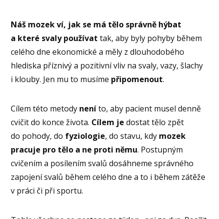
Náš mozek ví, jak se má tělo správně hýbat
a které svaly používat
tak, aby byly pohyby během
celého dne ekonomické a měly z dlouhodobého
hlediska příznivý a pozitivní vliv na svaly, vazy, šlachy
i klouby. Jen mu to musíme
připomenout
.
Cílem této metody
není
to, aby pacient musel denně
cvičit do konce života.
Cílem je
dostat tělo zpět
do pohody, do
fyziologie
, do stavu, kdy
mozek
pracuje pro tělo a ne proti němu
. Postupným
cvičením a posílením svalů dosáhneme správného
zapojení svalů během celého dne a to i během zátěže
v práci či při sportu.