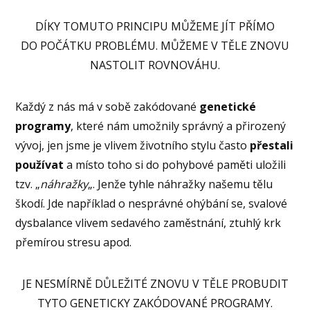
DÍKY TOMUTO PRINCIPU MŮŽEME JÍT PŘÍMO
DO POČÁTKU PROBLÉMU. MŮŽEME V TĚLE ZNOVU
NASTOLIT ROVNOVÁHU.
Každý z nás má v sobě zakódované
genetické
programy
, které nám umožnily správný a přirozený
vývoj, jen jsme je vlivem životního stylu často
přestali
používat
a místo toho si do pohybové paměti uložili
tzv. „
náhražky
„. Jenže tyhle náhražky našemu tělu
škodí. Jde například o nesprávné ohýbání se, svalové
dysbalance vlivem sedavého zaměstnání, ztuhlý krk
přemírou stresu apod.
JE NESMÍRNĚ DŮLEŽITÉ ZNOVU V TĚLE PROBUDIT
TYTO GENETICKY ZAKÓDOVANÉ PROGRAMY.