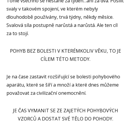
Tohle všechno se nestane za týden…ani za dva. Posílit
svaly v takovém spojení, ve kterém nebyly
dlouhodobě používány, trvá týdny, někdy měsíce.
Svalová síla postupně narůstá a narůstá. Ale ten cíl
za to stojí.
POHYB BEZ BOLESTI V KTERÉMKOLIV VĚKU, TO JE
CÍLEM TÉTO METODY.
Je na čase zastavit rozšiřující se bolesti pohybového
aparátu, které se šíří a množí a které dnes můžeme
považovat za civilizační onemocnění.
JE ČAS VYMANIT SE ZE ZAJETÝCH POHYBOVÝCH
VZORCŮ A DOSTAT SVÉ TĚLO DO POHODY.