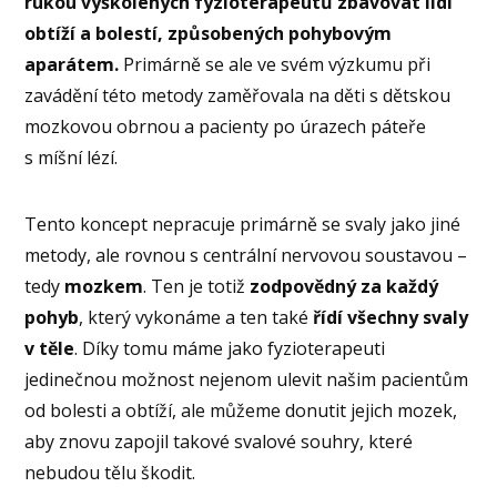
rukou vyškolených fyzioterapeutů
zbavovat lidi
obtíží a bolestí, způsobených pohybovým
aparátem.
Primárně se ale ve svém výzkumu při
zavádění této metody zaměřovala na děti s dětskou
mozkovou obrnou a pacienty po úrazech páteře
s míšní lézí.
Tento koncept nepracuje primárně se svaly jako jiné
metody, ale rovnou s centrální nervovou soustavou –
tedy
mozkem
. Ten je totiž
zodpovědný za každý
pohyb
, který vykonáme a ten také
řídí všechny svaly
v těle
. Díky tomu máme jako fyzioterapeuti
jedinečnou možnost nejenom ulevit našim pacientům
od bolesti a obtíží, ale můžeme donutit jejich mozek,
aby znovu zapojil takové svalové souhry, které
nebudou tělu škodit.