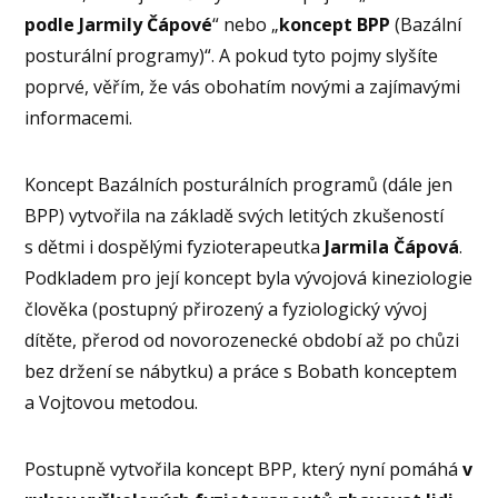
podle Jarmily Čápové
“ nebo „
koncept BPP
(Bazální
posturální programy)“. A pokud tyto pojmy slyšíte
poprvé, věřím, že vás obohatím novými a zajímavými
informacemi.
Koncept Bazálních posturálních programů (dále jen
BPP) vytvořila na základě svých letitých zkušeností
s dětmi i dospělými fyzioterapeutka
Jarmila Čápová
.
Podkladem pro její koncept byla vývojová kineziologie
člověka (postupný přirozený a fyziologický vývoj
dítěte, přerod od novorozenecké období až po chůzi
bez držení se nábytku) a práce s Bobath konceptem
a Vojtovou metodou.
Postupně vytvořila koncept BPP, který nyní pomáhá
v