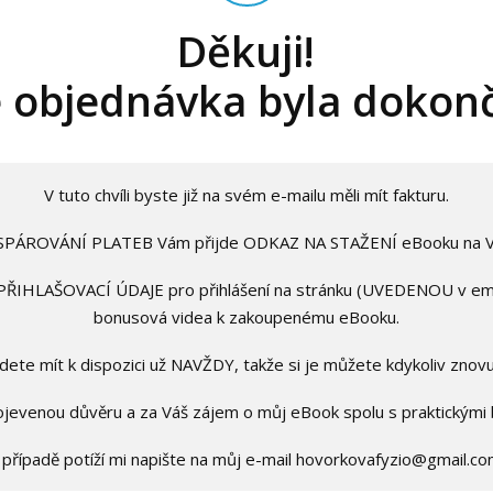
Děkuji!
 objednávka byla dokon
V tuto chvíli byste již na svém e-mailu měli mít fakturu.
 SPÁROVÁNÍ PLATEB Vám přijde ODKAZ NA STAŽENÍ eBooku na Vá
 PŘIHLAŠOVACÍ ÚDAJE pro přihlášení na stránku (UVEDENOU v emai
bonusová videa k zakoupenému eBooku.
dete mít k dispozici už NAVŽDY, takže si je můžete kdykoliv znovu
ojevenou důvěru a za Váš zájem o můj eBook spolu s praktickými 
 případě potíží mi napište na můj e-mail hovorkovafyzio@gmail.co