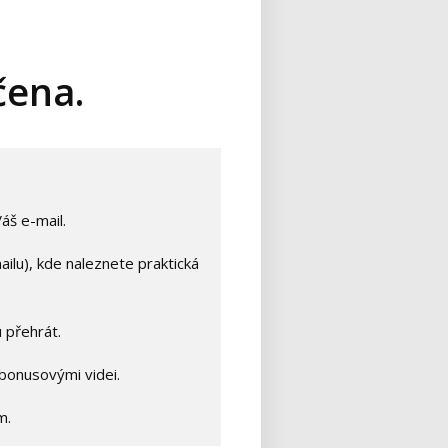
čena.
š e-mail.
lu), kde naleznete praktická
 přehrát.
bonusovými videi.
m.